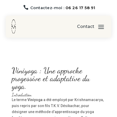

Contactez-moi :
06 26 17 58 91
a
Contact
Viniyoga : Une approche
progessive et adaptative du
yoga.
Introduction
Le terme
Viniyoga
a été employé par Krishnamacarya,
puis repris par son fils T.K.V. Désikachar, pour
désigner une méthode d’apprentissage du yoga