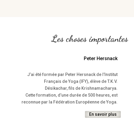
Les choses importantes
Peter Hersnack
J’ai été formé
e par Peter H
ersnack
de l
’
Institut
Fran
ç
ais de Yoga (IFY)
, élève de T.K.V.
Désikachar,
fils de Krishnamacharya
.
Cette formation, d’une durée de 500 heures, est
reconnue par la Fédération Europé
enne de Yoga.
En savoir plus